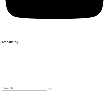
© 2023 Ursprung-Leben |
Impressum
|
Datenschutzerklärung
website by
mblue.at