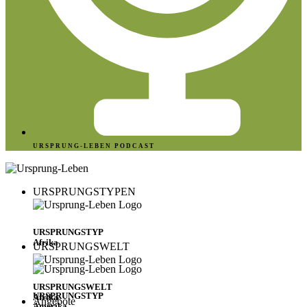
URSPRUNG-LEBEN PODCAST
URSPRUNGSTYPEN
URSPRUNGSTYP
Afrika
URSPRUNGSWELT
URSPRUNGSWELT
URSPRUNGSTYP
Afrika
Angebote
Amerika