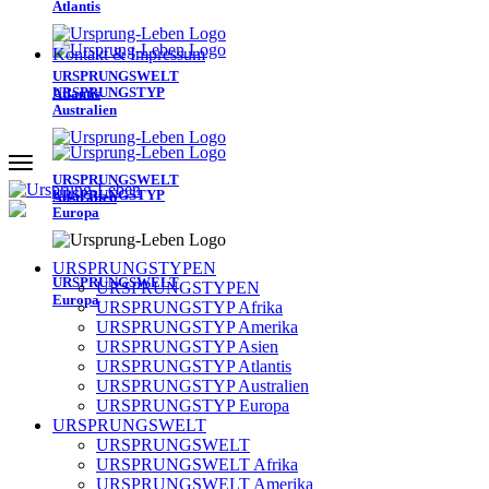
Atlantis
Kontakt & Impressum
URSPRUNGSWELT
URSPRUNGSTYP
Atlantis
Australien
URSPRUNGSWELT
URSPRUNGSTYP
Australien
Europa
URSPRUNGSTYPEN
URSPRUNGSWELT
URSPRUNGSTYPEN
Europa
URSPRUNGSTYP Afrika
URSPRUNGSTYP Amerika
URSPRUNGSTYP Asien
URSPRUNGSTYP Atlantis
URSPRUNGSTYP Australien
URSPRUNGSTYP Europa
URSPRUNGSWELT
URSPRUNGSWELT
URSPRUNGSWELT Afrika
URSPRUNGSWELT Amerika